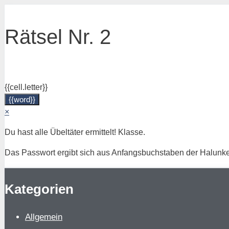
Zum
Inhalt
Rätsel Nr. 2
springen
{{cell.letter}}
{{word}}
×
Du hast alle Übeltäter ermittelt! Klasse.
Das Passwort ergibt sich aus Anfangsbuchstaben der Halunke
Kategorien
Allgemein