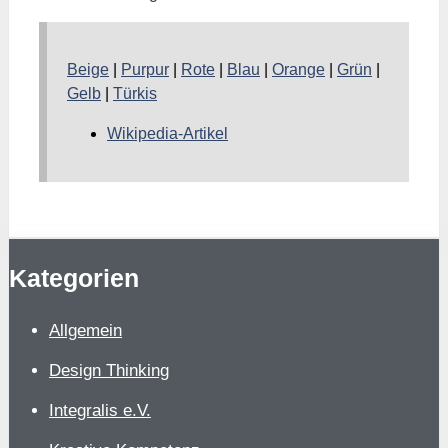
Beige
|
Purpur
|
Rote
|
Blau
|
Orange
|
Grün
|
Gelb
|
Türkis
Wikipedia-Artikel
Kategorien
Allgemein
Design Thinking
Integralis e.V.