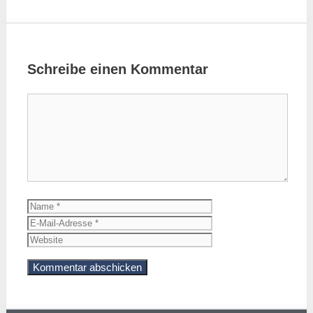
Schreibe einen Kommentar
Kommentar
Name
E-
Mail-
Website
Adresse